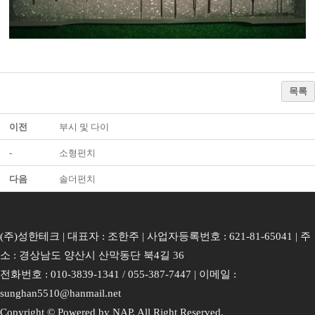
목록
이전
부시 및 다이
-
소형펀치
다음
솔더펀치
(주)성한테크 | 대표자 : 조한주 | 사업자등록번호 : 621-81-65041 | 주
소 : 경상남도 양산시 산막동단 북4길 36
전화번호 : 010-3839-1341 / 055-387-7447 | 이메일 :
sunghan5510@hanmail.net
Copyright © Powered by NAP. All Right Reserved.