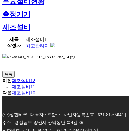
주요설비현황
측정기기
제조설비
제목
제조설비11
작성자
최고관리자
목록
이전
제조설비12
-
제조설비11
다음
제조설비10
(주)성한테크 | 대표자 : 조한주 | 사업자등록번호 : 621-81-65041 |
주소 : 경상남도 양산시 산막동단 북4길 36
전화번호 : 010-3839-1341 / 055-387-7447 | 이메일 :