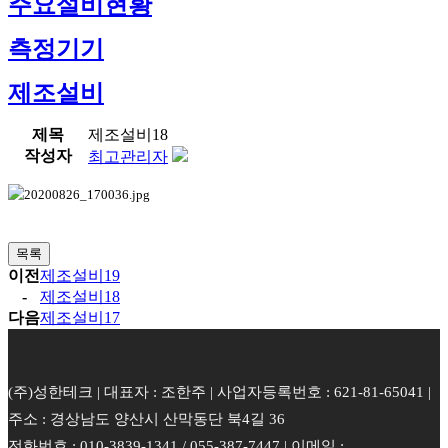
주요설비현황
측정기기
제조설비
제목
제조설비18
작성자
최고관리자
목록
이전
제조설비19
-
제조설비18
다음
제조설비17
(주)성한테크 | 대표자 : 조한주 | 사업자등록번호 : 621-81-65041 |
주소 : 경상남도 양산시 산막동단 북4길 36
전화번호 : 010-3839-1341 / 055-387-7447 | 이메일 :