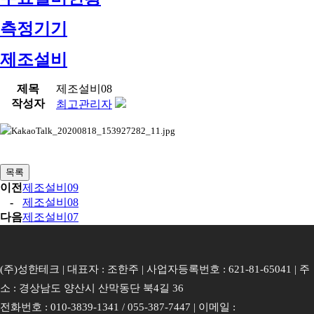
측정기기
제조설비
제목
제조설비08
작성자
최고관리자
목록
이전
제조설비09
-
제조설비08
다음
제조설비07
(주)성한테크 | 대표자 : 조한주 | 사업자등록번호 : 621-81-65041 | 주
소 : 경상남도 양산시 산막동단 북4길 36
전화번호 : 010-3839-1341 / 055-387-7447 | 이메일 :