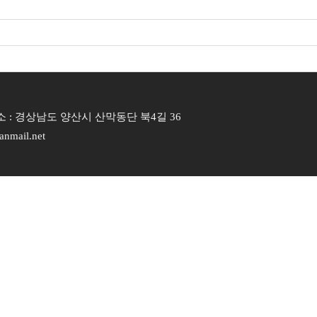
| 주소 : 경상남도 양산시 산막동단 북4길 36
nmail.net